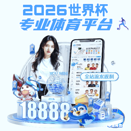
Bwin · 必赢官方平台 - BWIN中文官网
English
Home
/
产品中心
/
配件
登陆
English
配件
?2021 Bwin · 必赢官方平台 - BWIN中文官网版权所有 闽ICP备
19020794号-1
Bwin · 必赢官方平台 - BWIN中文官网