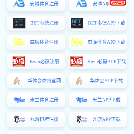
全球市场
新闻中心
第26届广州国际照明展
8月3日，以“当下可为 未来可期”为主题的第26届广州国际
照明展在广州琶洲展馆揭开帷幕！亚锝展位位于4.2馆，
B02展台，本次展会我们带来了必赢世界杯（中国）照明
方案、必赢世界杯（中国）驱动、高性能驱动、应急控制
等产品，现场展示产品解决方案及成品互动体验，让观众
以最直观的方式感受必赢世界杯（中国）照明的便捷舒
适。
2021-08-03
?2021 Bwin · 必赢官方平台 - BWIN中文官网版权所有 闽ICP备